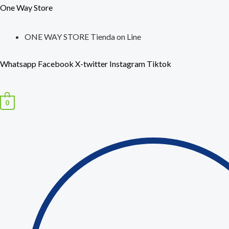
Ir
Búsqueda
Ord
One Way Store
al
de
por
contenido
productos
ONE WAY STORE Tienda on Line
los
últi
Whatsapp
Facebook
X-twitter
Instagram
Tiktok
0