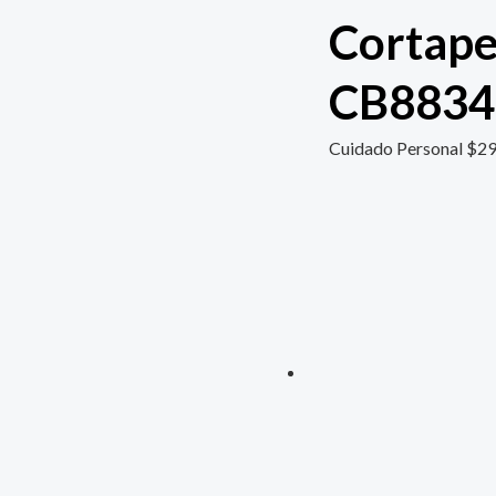
Cortape
CB883
Cuidado Personal
$
29