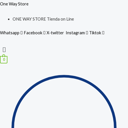
Ir
Búsqueda
One Way Store
al
de
ONE WAY STORE Tienda on Line
contenido
productos
Whatsapp
Facebook
X-twitter
Instagram
Tiktok
Menú
0