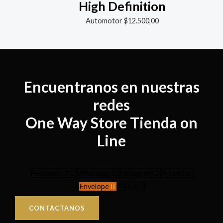
High Definition
Automotor
$
12.500,00
Encuentranos en nuestras
redes
One Way Store Tienda on
Line
Facebook-f
Whatsapp
Instagram
X-twitter
Envelope
Tiktok
CONTACTANOS