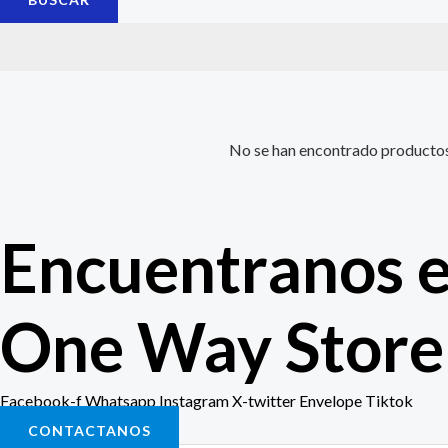
No se han encontrado productos 
Encuentranos e
One Way Store 
Facebook-f
Whatsapp
Instagram
X-twitter
Envelope
Tiktok
CONTACTANOS