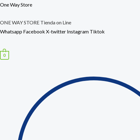
Ir
Búsqueda
One Way Store
al
de
contenido
productos
ONE WAY STORE Tienda on Line
Whatsapp
Facebook
X-twitter
Instagram
Tiktok
0