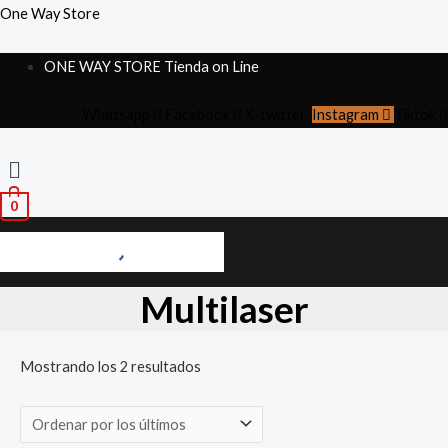
Ir
Ordenado
One Way Store
al
por
ONE WAY STORE Tienda on Line
contenido
los
últimos
Whatsapp
Facebook
X-twitter
Instagram
Tiktok
Menú
0
Multilaser
Mostrando los 2 resultados