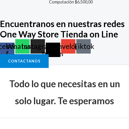
Computación
$
6.500,00
Encuentranos en nuestras redes
One Way Store Tienda on Line
cebook-
Whatsapp
Instagram
X-
Envelope
Tiktok
f
twitter
CONTACTANOS
Todo lo que necesitas en un
solo lugar. Te esperamos