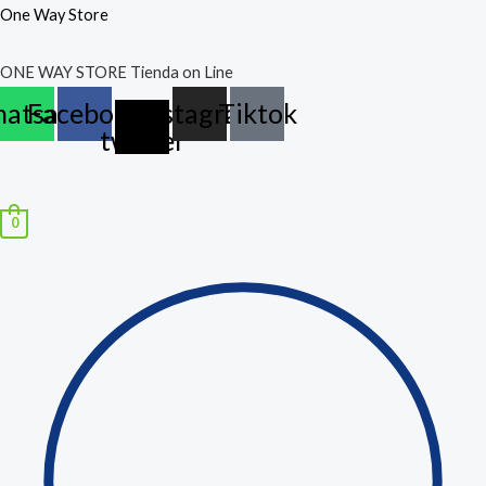
Ir
Búsqueda
One Way Store
al
de
ONE WAY STORE Tienda on Line
contenido
productos
atsapp
Facebook
X-
Instagram
Tiktok
twitter
Menú
0