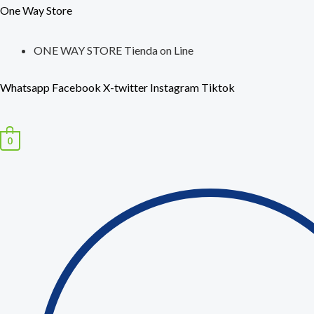
Ir
Búsqueda
One Way Store
al
de
contenido
productos
ONE WAY STORE Tienda on Line
Whatsapp
Facebook
X-twitter
Instagram
Tiktok
0