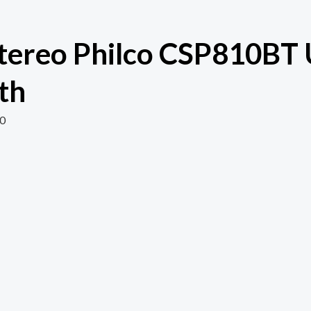
tereo Philco CSP810BT
th
00