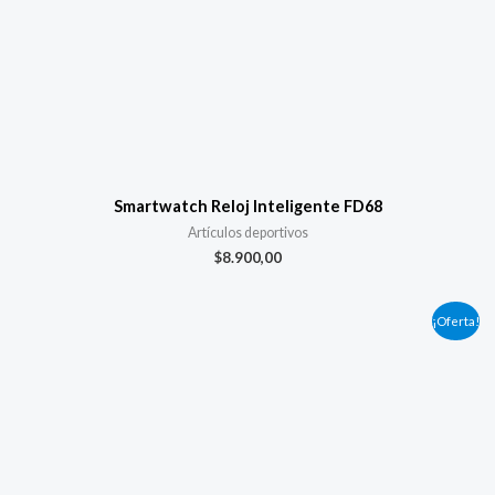
Smartwatch Reloj Inteligente FD68
Artículos deportivos
$
8.900,00
El
El
¡Oferta!
precio
precio
original
actual
era:
es:
$16.900,00.
$13.500,00.