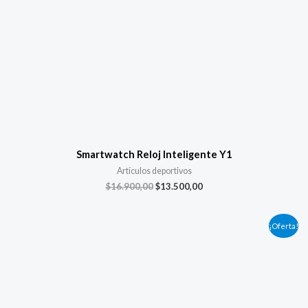
Smartwatch Reloj Inteligente Y1
Artículos deportivos
$
16.900,00
$
13.500,00
El
El
¡Oferta!
precio
precio
original
actual
era:
es:
$8.900,00.
$8.500,00.