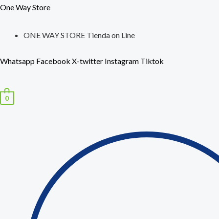
Ir
Búsqueda
Bolsa
One Way Store
al
de
Funda
contenido
productos
ONE WAY STORE Tienda on Line
Sumergible
Celular
Whatsapp
Facebook
X-twitter
Instagram
Tiktok
Selfie
cantidad
0