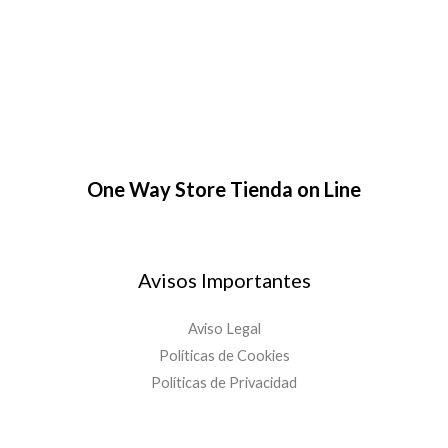
k
p
a
e
e
-
m
r
f
One Way Store Tienda on Line
Avisos Importantes
Aviso Legal
Políticas de Cookies
Políticas de Privacidad