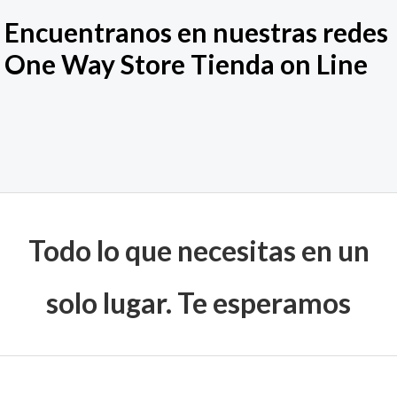
Encuentranos en nuestras redes
One Way Store Tienda on Line
F
W
I
X
E
T
a
h
n
-
n
i
c
a
s
t
v
k
e
t
t
w
e
t
Todo lo que necesitas en un
b
s
a
i
l
o
solo lugar. Te esperamos
o
a
g
t
o
k
o
p
r
t
p