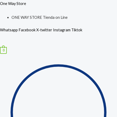
Ir
Búsqueda
Mini
One Way Store
al
de
Teclado
ONE WAY STORE Tienda on Line
contenido
productos
Bluetooth
Retroiluminado
Whatsapp
Facebook
X-twitter
Instagram
Tiktok
Recargable
Usb
Menú
cantidad
0