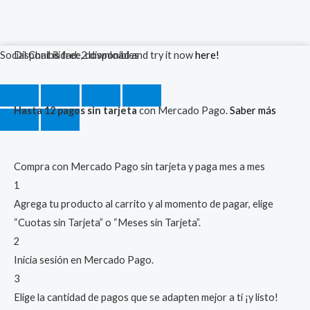
Mini
Social Chat is free, download and try it now
Disponibilidad:
2 disponibles
here!
Teclado
Bluetooth
Hasta 12 pagos sin tarjeta
con Mercado Pago.
Saber más
Retroiluminado
Recargable
Usb
Compra con Mercado Pago sin tarjeta y paga mes a mes
cantidad
1
Agrega tu producto al carrito y al momento de pagar, elige
“Cuotas sin Tarjeta” o “Meses sin Tarjeta”.
2
Inicia sesión en Mercado Pago.
3
Elige la cantidad de pagos que se adapten mejor a ti ¡y listo!