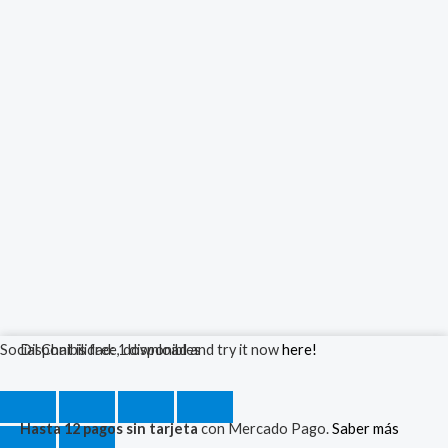
Mouse
Social Chat is free, download and try it now
Disponibilidad:
1 disponibles
here!
Inalambrico
Noga
Hasta 12 pagos sin tarjeta
con Mercado Pago.
Saber más
NGM-