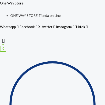
Ir
Búsqueda
Mouse
One Way Store
al
de
Inalambrico
ONE WAY STORE Tienda on Line
contenido
productos
Noga
NGM-
Whatsapp
Facebook
X-twitter
Instagram
Tiktok
358
cantidad
Menú
0