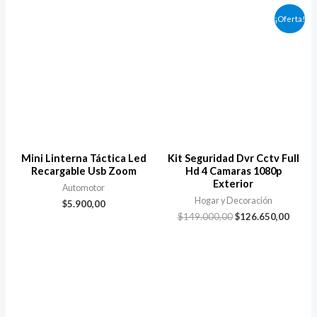
El
El
¡Oferta!
precio
preci
original
actual
era:
es:
$149.000,00.
$126.6
Mini Linterna Táctica Led
Kit Seguridad Dvr Cctv Full
Recargable Usb Zoom
Hd 4 Camaras 1080p
Exterior
Automotor
Hogar y Decoración
$
5.900,00
$
149.000,00
$
126.650,00