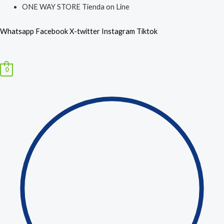
Ir
Búsqueda
ONE WAY STORE Tienda on Line
al
de
Whatsapp
Facebook
X-twitter
Instagram
Tiktok
contenido
productos
Menú
0