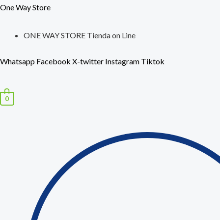
Ir
Búsqueda
Set
One Way Store
al
de
Kit
contenido
productos
ONE WAY STORE Tienda on Line
Utensilios
De
Whatsapp
Facebook
X-twitter
Instagram
Tiktok
Cocina
Mango
Madera
0
Punta
Silicona
x
12
unidades
cantidad