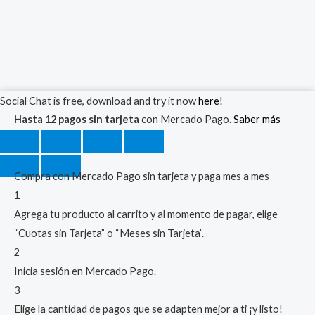
Soporte
Social Chat is free, download and try it now
here!
Cargador
Hasta 12 pagos sin tarjeta
con Mercado Pago.
Saber más
Inalámbrico
P/
Auto
Compra con Mercado Pago sin tarjeta y paga mes a mes
Rejilla
1
360º
Agrega tu producto al carrito y al momento de pagar, elige
Universal
“Cuotas sin Tarjeta” o “Meses sin Tarjeta”.
cantidad
2
Inicia sesión en Mercado Pago.
3
Elige la cantidad de pagos que se adapten mejor a ti ¡y listo!