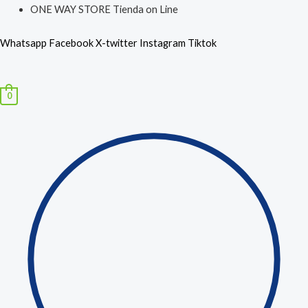
Ir
Búsqueda
ONE WAY STORE Tienda on Line
al
de
Whatsapp
Facebook
X-twitter
Instagram
Tiktok
contenido
productos
Menú
0