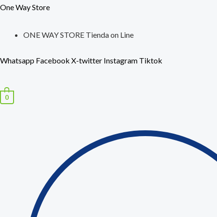
Ir
Búsqueda
One Way Store
al
de
contenido
productos
ONE WAY STORE Tienda on Line
Whatsapp
Facebook
X-twitter
Instagram
Tiktok
0