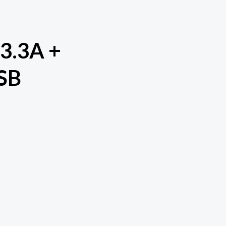
.3A +
USB