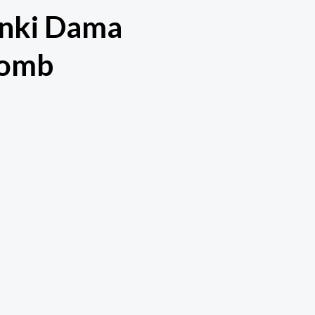
enki Dama
Bomb