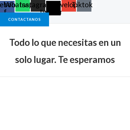
ebook-
Whatsapp
Instagram
X-
Envelope
Tiktok
f
twitter
CONTACTANOS
Todo lo que necesitas en un
solo lugar. Te esperamos