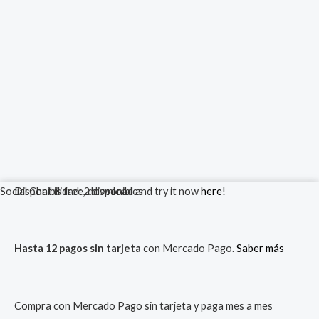
Auriculares
Social Chat is free, download and try it now
Disponibilidad:
2 disponibles
here!
Inalámbricos
F9-
Hasta 12 pagos sin tarjeta
con Mercado Pago.
Saber más
5
Tws
Bluetooth
Compra con Mercado Pago sin tarjeta y paga mes a mes
5.1