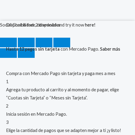
Detector
Social Chat is free, download and try it now
Disponibilidad:
2 disponibles
here!
De
Monóxido
Hasta 12 pagos sin tarjeta
con Mercado Pago.
Saber más
De
Carbono
Autónomo
Compra con Mercado Pago sin tarjeta y paga mes a mes
Digital
1
cantidad
Agrega tu producto al carrito y al momento de pagar, elige
“Cuotas sin Tarjeta” o “Meses sin Tarjeta”.
2
Inicia sesión en Mercado Pago.
3
Elige la cantidad de pagos que se adapten mejor a ti ¡y listo!