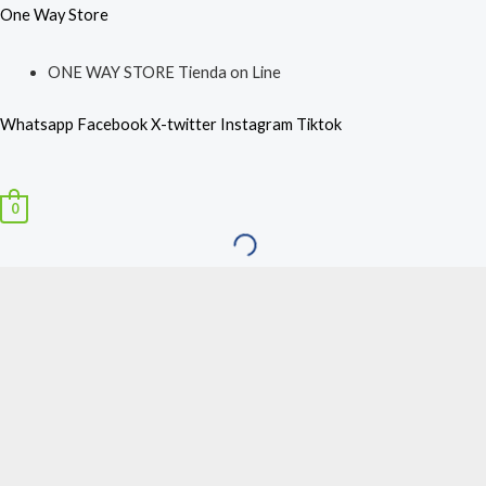
Ir
Detector
El
El
One Way Store
al
De
precio
precio
ONE WAY STORE Tienda on Line
contenido
Monóxido
original
actual
De
era:
es:
Whatsapp
Facebook
X-twitter
Instagram
Tiktok
Carbono
$19.900,00.
$15.900,00.
Autónomo
Menú
Digital
0
cantidad