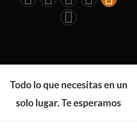
a
h
n
i
-
n
c
a
s
k
t
v
e
t
t
t
w
e
b
s
a
o
i
l
o
a
g
k
t
o
o
p
r
t
p
Todo lo que necesitas en un
k
p
a
e
e
solo lugar. Te esperamos
-
m
r
f