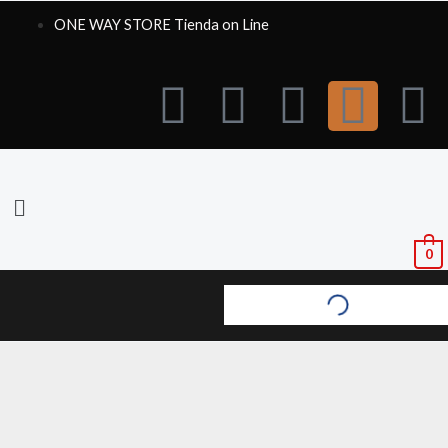
Ir
ONE WAY STORE Tienda on Line
al
contenido
W
F
X
I
T
h
a
-
n
i
a
c
t
s
k
t
e
w
t
t
0
s
b
i
a
o
a
o
t
g
k
p
o
t
r