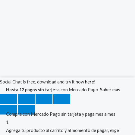
Tira
Social Chat is free, download and try it now
here!
Led
Hasta 12 pagos sin tarjeta
con Mercado Pago.
Saber más
RGB
5050
5mt
Compra con Mercado Pago sin tarjeta y paga mes a mes
kIT
1
Fuente
Agrega tu producto al carrito y al momento de pagar, elige