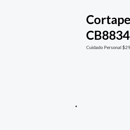
Cortape
CB883
Cuidado Personal
$
29