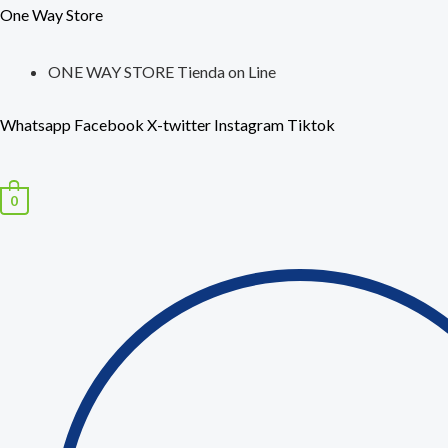
Ir
Búsqueda
One Way Store
al
de
contenido
productos
ONE WAY STORE Tienda on Line
Whatsapp
Facebook
X-twitter
Instagram
Tiktok
0