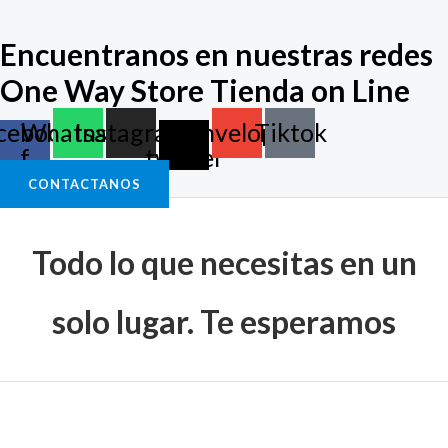
Encuentranos en nuestras redes
One Way Store Tienda on Line
cebook-
Whatsapp
Instagram
X-
Envelope
Tiktok
f
twitter
CONTACTANOS
Todo lo que necesitas en un
solo lugar. Te esperamos