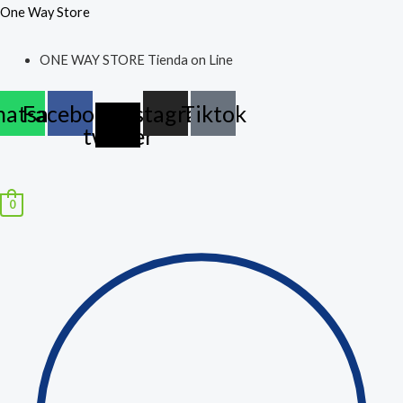
Ir
Búsqueda
One Way Store
al
de
ONE WAY STORE Tienda on Line
contenido
productos
atsapp
Facebook
X-
Instagram
Tiktok
twitter
Menú
0