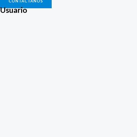
CONTACTANOS
Usuario
Mauro Leandro Torres
El estado de la cuenta de este
usuario es Aprobado
Información
Entradas
Comentarios
Este usuario aún no ha añadido información a su perfil.