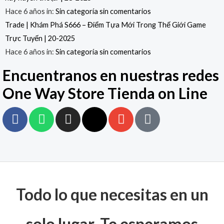
Hace 6 años
in:
Sin categoría
sin comentarios
Trade | Khám Phá S666 – Điểm Tựa Mới Trong Thế Giới Game
Trực Tuyến | 20-2025
Hace 6 años
in:
Sin categoría
sin comentarios
Encuentranos en nuestras redes
One Way Store Tienda on Line
F
W
I
X
E
T
a
h
n
-
n
i
c
a
s
t
v
k
e
t
t
w
e
t
b
s
a
i
l
o
o
a
g
t
o
k
o
p
r
t
p
Todo lo que necesitas en un
k
p
a
e
e
-
m
r
solo lugar. Te esperamos