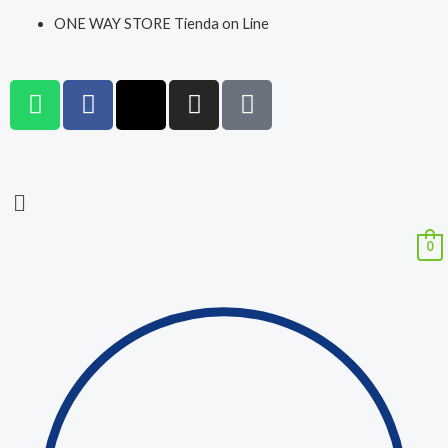
Ir
ONE WAY STORE Tienda on Line
al
contenido
W
F
X
I
T
h
a
-
n
i
a
c
t
s
k
t
e
w
t
t
s
b
i
a
o
a
o
t
g
k
p
o
t
r
0
p
k
e
a
Búsqueda
r
m
de
productos